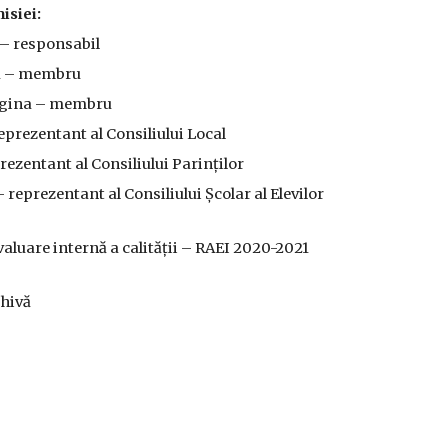
siei:
– responsabil
ia – membru
rgina – membru
eprezentant al Consiliului Local
rezentant al Consiliului Parinților
– reprezentant al Consiliului Școlar al Elevilor
valuare internă a calității – RAEI 2020-2021
hivă