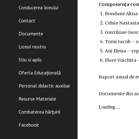
Componența comi
Conducerea liceului
Bondane Alina 
Contact
Celsie Nastas
Gavriloae Geo
Documente
Tomi Iacob – r
Liceul nostru
Ani Elena – rep
Stiu si aplic
Flore Voichita 
Oferta Educațională
Raport anual de e
Personal didactic auxiliar
Documente din ar
Resurse Materiale
Combaterea hărțuirii
Facebook